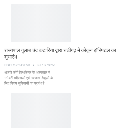
राज्यपाल गुलाब चंद कटारिया द्वारा चंडीगढ़ में कोकून हॉस्पिटल का
शुभारंभ
EDITOR'S DESK
Jul 18, 2026
आरजे कॉर्प हेल्थकेयर के अस्पताल में
गर्भवती महिलाओं एवं नवजात शिशुओं के
लिए विशेष सुविधायों का प्रबंध है