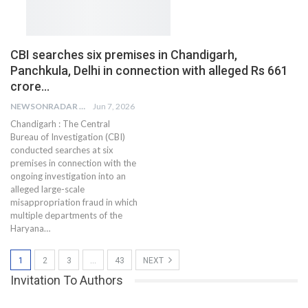
CBI searches six premises in Chandigarh,
Panchkula, Delhi in connection with alleged Rs 661
crore…
NEWSONRADAR BUREAU
Jun 7, 2026
Chandigarh : The Central
Bureau of Investigation (CBI)
conducted searches at six
premises in connection with the
ongoing investigation into an
alleged large-scale
misappropriation fraud in which
multiple departments of the
Haryana…
1
2
3
…
43
NEXT
Invitation To Authors