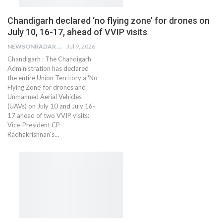
Chandigarh declared ‘no flying zone’ for drones on
July 10, 16-17, ahead of VVIP visits
NEWSONRADAR BUREAU
Jul 9, 2026
Chandigarh : The Chandigarh
Administration has declared
the entire Union Territory a 'No
Flying Zone' for drones and
Unmanned Aerial Vehicles
(UAVs) on July 10 and July 16-
17 ahead of two VVIP visits:
Vice-President CP
Radhakrishnan's…