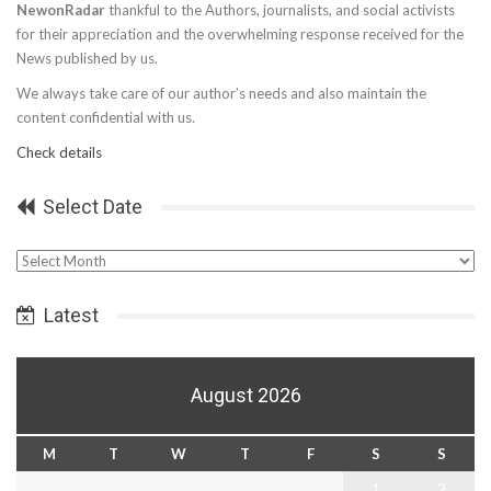
NewonRadar
thankful to the Authors, journalists, and social activists
for their appreciation and the overwhelming response received for the
News published by us.
We always take care of our author’s needs and also maintain the
content confidential with us.
Check details
Select Date
Select
Date
Latest
August 2026
M
T
W
T
F
S
S
1
2