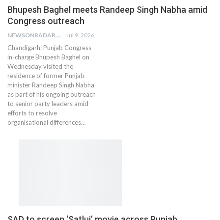
Bhupesh Baghel meets Randeep Singh Nabha amid
Congress outreach
NEWSONRADAR BUREAU
Jul 9, 2026
Chandigarh: Punjab Congress
in-charge Bhupesh Baghel on
Wednesday visited the
residence of former Punjab
minister Randeep Singh Nabha
as part of his ongoing outreach
to senior party leaders amid
efforts to resolve
organisational differences…
SAD to screen ‘Satluj’ movie across Punjab,