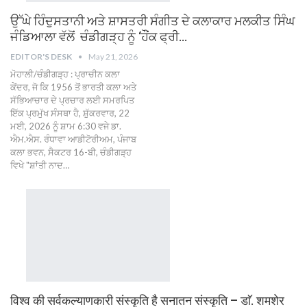
ਉੱਘੇ ਹਿੰਦੁਸਤਾਨੀ ਅਤੇ ਸ਼ਾਸਤਰੀ ਸੰਗੀਤ ਦੇ ਕਲਾਕਾਰ ਮਲਕੀਤ ਸਿੰਘ
ਜੰਡਿਆਲਾ ਵੱਲੋਂ ਚੰਡੀਗੜ੍ਹ ਨੂੰ ‘ਹੌਂਕ ਫ੍ਰੀ…
EDITOR'S DESK
May 21, 2026
ਮੋਹਾਲੀ/ਚੰਡੀਗੜ੍ਹ : ਪ੍ਰਾਚੀਨ ਕਲਾ
ਕੇਂਦਰ, ਜੋ ਕਿ 1956 ਤੋਂ ਭਾਰਤੀ ਕਲਾ ਅਤੇ
ਸੱਭਿਆਚਾਰ ਦੇ ਪ੍ਰਚਾਰ ਲਈ ਸਮਰਪਿਤ
ਇੱਕ ਪ੍ਰਮੁੱਖ ਸੰਸਥਾ ਹੈ, ਸ਼ੁੱਕਰਵਾਰ, 22
ਮਈ, 2026 ਨੂੰ ਸ਼ਾਮ 6:30 ਵਜੇ ਡਾ.
ਐਮ.ਐਸ. ਰੰਧਾਵਾ ਆਡੀਟੋਰੀਅਮ, ਪੰਜਾਬ
ਕਲਾ ਭਵਨ, ਸੈਕਟਰ 16-ਬੀ, ਚੰਡੀਗੜ੍ਹ
ਵਿਖੇ "ਸ਼ਾਂਤੀ ਨਾਦ…
विश्व की सर्वकल्याणकारी संस्कृति है सनातन संस्कृति – डाॅ. शमशेर