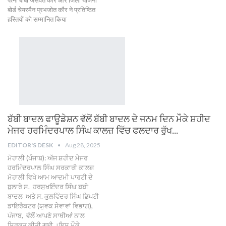
पत्नी बीबी जसवंत कौर और जिला योजना
बोर्ड चेयरमैन प्रभजोत कौर ने प्रतिष्ठित
हस्तियों को सम्मानित किया
ਬੱਬੀ ਬਾਦਲ ਫਾਊਡੇਸ਼ਨ ਵੱਲੋਂ ਬੱਬੀ ਬਾਦਲ ਦੇ ਜਨਮ ਦਿਨ ਮੌਕੇ ਸ਼ਹੀਦ
ਮੇਜਰ ਹਰਮਿੰਦਰਪਾਲ ਸਿੰਘ ਕਾਲਜ਼ ਵਿੱਚ ਫਲਦਾਰ ਰੁੱਖ…
EDITOR'S DESK
Aug 28, 2025
ਮੋਹਾਲੀ (ਪੰਜਾਬ): ਅੱਜ ਸ਼ਹੀਦ ਮੇਜਰ
ਹਰਮਿੰਦਰਪਾਲ ਸਿੰਘ ਸਰਕਾਰੀ ਕਾਲਜ਼
ਮੋਹਾਲੀ ਵਿਖੇ ਆਮ ਆਦਮੀ ਪਾਰਟੀ ਦੇ
ਬੁਲਾਰੇ ਸ. ਹਰਸੁਖਇੰਦਰ ਸਿੰਘ ਬਬੀ
ਬਾਦਲ ਅਤੇ ਸ. ਕੁਲਵਿੰਦਰ ਸਿੰਘ ਡਿਪਟੀ
ਡਾਇਰੈਕਟਰ (ਯੁਵਕ ਸੇਵਾਵਾਂ ਵਿਭਾਗ),
ਪੰਜਾਬ, ਵੱਲੋਂ ਆਪਣੇ ਸਾਥੀਆਂ ਨਾਲ
ਸ਼ਿਰਕਤ ਕੀਤੀ ਗਈ ।ਇਸ ਮੌਕੇ…