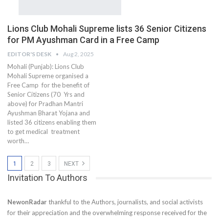
Lions Club Mohali Supreme lists 36 Senior Citizens
for PM Ayushman Card in a Free Camp
EDITOR'S DESK
Aug 2, 2025
Mohali (Punjab): Lions Club
Mohali Supreme organised a
Free Camp for the benefit of
Senior Citizens (70 Yrs and
above) for Pradhan Mantri
Ayushman Bharat Yojana and
listed 36 citizens enabling them
to get medical treatment
worth…
1
2
3
NEXT
Invitation To Authors
NewonRadar
thankful to the Authors, journalists, and social activists
for their appreciation and the overwhelming response received for the