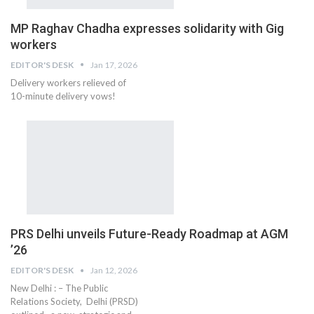
MP Raghav Chadha expresses solidarity with Gig
workers
EDITOR'S DESK
Jan 17, 2026
Delivery workers relieved of
10-minute delivery vows!
PRS Delhi unveils Future-Ready Roadmap at AGM
’26
EDITOR'S DESK
Jan 12, 2026
New Delhi : – The Public
Relations Society, Delhi (PRSD)