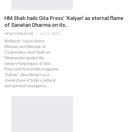
HM Shah hails Gita Press’ ‘Kalyan’ as eternal flame
of Sanatan Dharma on its…
NEWSONRADAR BUREAU
Jan 22, 2026
Rishikesh : Union Home
Minister and Minister of
Cooperation Amit Shah on
Wednesday lauded the
century-long legacy of Gita
Press and its monthly magazine
“Kalyan”, describing it as a
cornerstone of India's cultural
and spiritual resurgence.…