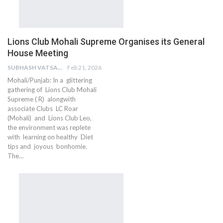
Lions Club Mohali Supreme Organises its General
House Meeting
SUBHASH VATSAIN
Feb 21, 2026
Mohali/Punjab: In a glittering
gathering of Lions Club Mohali
Supreme ( R) alongwith
associate Clubs LC Roar
(Mohali) and Lions Club Leo,
the environment was replete
with learning on healthy Diet
tips and joyous bonhomie.
The…