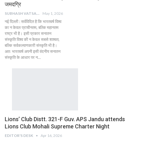
जमदग्रि
SUBHASH VATSAIN
May 1, 2026
नई दिल्ली : सर्वविदित है कि भारतवर्ष विश्व
का न केवल प्राचीनतम, बल्कि महानतम
राष्ट्र भी है। इसी प्रकार सनातन
संस्कृति विश्व की न केवल सबसे शाश्वत,
बल्कि सर्वकल्याणकारी संस्कृति भी है।
अतः भारतवर्ष अपनी इसी वंदनीय सनातन
संस्कृति के आधार पर न…
Lions’ Club Distt. 321-F Guv. APS Jandu attends
Lions Club Mohali Supreme Charter Night
EDITOR'S DESK
Apr 16, 2026