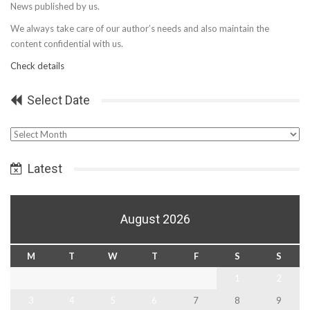
News published by us.
We always take care of our author’s needs and also maintain the
content confidential with us.
Check details
Select Date
Select
Date
Latest
August 2026
M
T
W
T
F
S
S
1
2
3
4
5
6
7
8
9