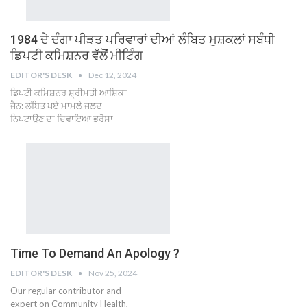
1984 ਦੇ ਦੰਗਾ ਪੀੜਤ ਪਰਿਵਾਰਾਂ ਦੀਆਂ ਲੰਬਿਤ ਮੁਸ਼ਕਲਾਂ ਸਬੰਧੀ
ਡਿਪਟੀ ਕਮਿਸ਼ਨਰ ਵੱਲੋਂ ਮੀਟਿੰਗ
EDITOR'S DESK
Dec 12, 2024
ਡਿਪਟੀ ਕਮਿਸ਼ਨਰ ਸ਼੍ਰੀਮਤੀ ਆਸ਼ਿਕਾ
ਜੈਨ: ਲੰਬਿਤ ਪਏ ਮਾਮਲੇ ਜਲਦ
ਨਿਪਟਾਉਣ ਦਾ ਦਿਵਾਇਆ ਭਰੋਸਾ
Time To Demand An Apology ?
EDITOR'S DESK
Nov 25, 2024
Our regular contributor and
expert on Community Health,