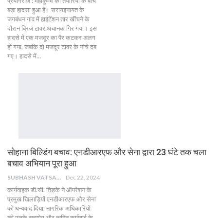
प्रयागराज : महाकुम्भ की तैयारियों के बीच
बड़ा हादसा हुआ है। सरायइनायत के
जगबंधन गांव में हाईटेंशन तार खींचने के
दौरान ब्रिज टावर अचानक गिर गया। इस
हादसे में एक मजदूर का पैर कटकर अलग
हो गया, जबकि दो मजदूर टावर के नीचे दब
गए। हादसे में…
सोहाना बिल्डिंग बचाव: एनडीआरएफ और सेना द्वारा 23 घंटे तक चला
बचाव अभियान पूरा हुआ
SUBHASH VATSAIN
Dec 22, 2024
कार्यवाहक डी.सी. तिड़के ने ऑपरेशन के
प्रमुख खिलाड़ियों एनडीआरएफ और सेना
को धन्यवाद दिया; नागरिक अधिकारियों
की उनके सहयोग और त्वरित कार्रवाई के