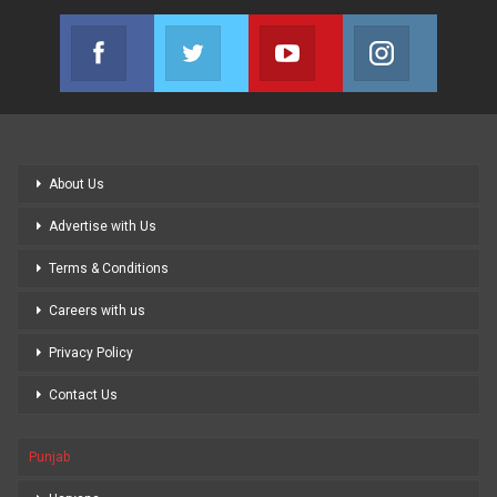
Facebook
Twitter
Youtube
Instagram
Join us on Facebook
Join us on Twitter
Join us on Youtube
Join us on
About Us
Advertise with Us
Terms & Conditions
Careers with us
Privacy Policy
Contact Us
Punjab