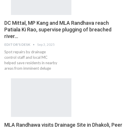
DC Mittal, MP Kang and MLA Randhava reach
Patiala Ki Rao, supervise plugging of breached
river…
EDITOR'S DESK
Sep 3, 2025
Spot repairs by drainage
control staff and local MC
helped save residents in nearby
areas from imminent deluge
MLA Randhawa visits Drainage Site in Dhakoli, Peer