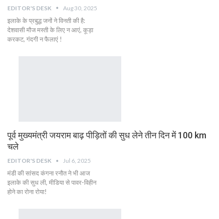
EDITOR'S DESK
Aug 30, 2025
इलाके के प्रबुद्ध जनों ने विनती की है:
देशवासी मौज मस्ती के लिए न आएं, कूड़ा
करकट, गंदगी न फैलाएं !
पूर्व मुख्यमंत्री जयराम बाढ़ पीड़ितों की सुध लेने तीन दिन में 100 km
चले
EDITOR'S DESK
Jul 6, 2025
मंडी की सांसद कंगना रनौत ने भी आज
इलाके की सुध ली, मीडिया से पावर-विहीन
होने का रोना रोया!