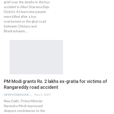
grief over the deaths in the bus
accident in Alluri Sitarama Raju
District. At least nine people
were killed after a bus
overturned on the ghat road
between Chinturu and
Bhadrachalam…
PM Modi grants Rs. 2 lakhs ex-gratia for victims of
Rangareddy road accident
NEWSONRADAR BUREAU
Nov 3, 2025
New Delhi : Prime Minister
Narendra Modi expressed
deepest condolences to the