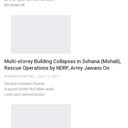
लिए सराहना की
Multi-storey Building Collapses in Sohana (Mohali),
Rescue Operations by NDRF, Army Jawans On
SUBHASH VATSAIN
Dec 21, 2024
Several residents feared
trapped under the fallen walls,
roofs and cement blocks