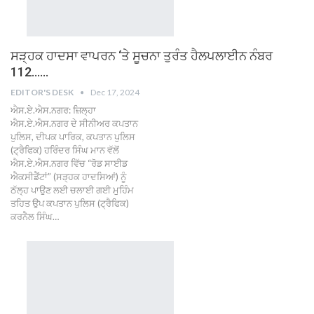
ਸੜ੍ਹਕ ਹਾਦਸਾ ਵਾਪਰਨ ‘ਤੇ ਸੂਚਨਾ ਤੁਰੰਤ ਹੈਲਪਲਾਈਨ ਨੰਬਰ
112……
EDITOR'S DESK
Dec 17, 2024
ਐਸ.ਏ.ਐਸ.ਨਗਰ: ਜ਼ਿਲ੍ਹਾ
ਐਸ.ਏ.ਐਸ.ਨਗਰ ਦੇ ਸੀਨੀਅਰ ਕਪਤਾਨ
ਪੁਲਿਸ, ਦੀਪਕ ਪਾਰਿਕ, ਕਪਤਾਨ ਪੁਲਿਸ
(ਟ੍ਰੈਫਿਕ) ਹਰਿੰਦਰ ਸਿੰਘ ਮਾਨ ਵੱਲੋਂ
ਐਸ.ਏ.ਐਸ.ਨਗਰ ਵਿੱਚ “ਰੋਡ ਸਾਈਡ
ਐਕਸੀਡੈਂਟਾਂ” (ਸੜ੍ਹਕ ਹਾਦਸਿਆਂ) ਨੂੰ
ਠੱਲ੍ਹ ਪਾਉਣ ਲਈ ਚਲਾਈ ਗਈ ਮੁਹਿੰਮ
ਤਹਿਤ ਉਪ ਕਪਤਾਨ ਪੁਲਿਸ (ਟ੍ਰੈਫਿਕ)
ਕਰਨੈਲ ਸਿੰਘ…