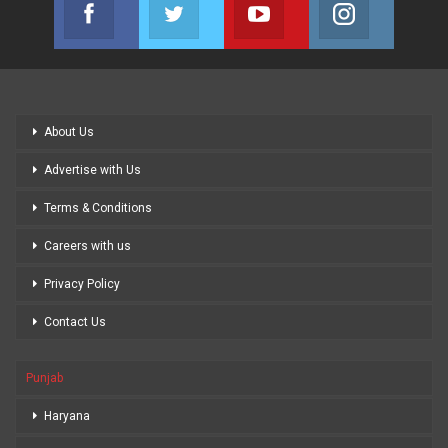
Facebook
Twitter
Youtube
Instagram
Join us on Facebook
Join us on Twitter
Join us on Youtube
Join us on
About Us
Advertise with Us
Terms & Conditions
Careers with us
Privacy Policy
Contact Us
Punjab
Haryana