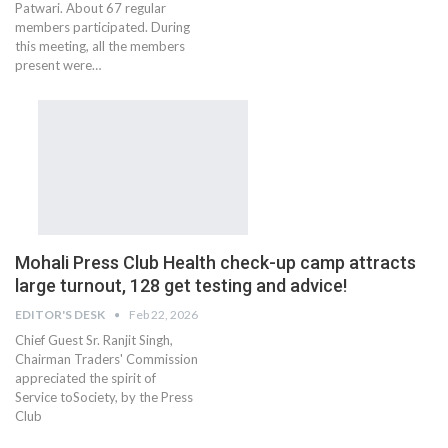
Patwari. About 67 regular
members participated. During
this meeting, all the members
present were…
Mohali Press Club Health check-up camp attracts
large turnout, 128 get testing and advice!
EDITOR'S DESK
Feb 22, 2026
Chief Guest Sr. Ranjit Singh,
Chairman Traders' Commission
appreciated the spirit of
Service toSociety, by the Press
Club