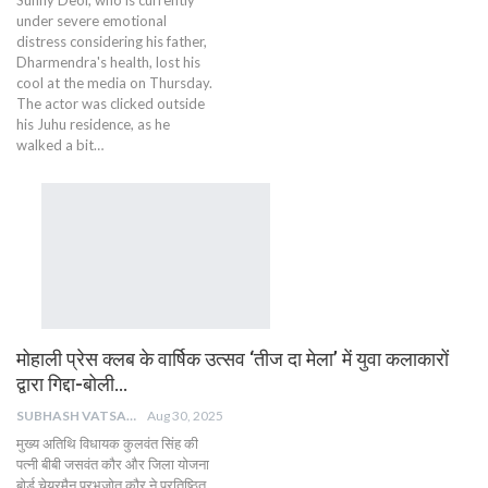
Sunny Deol, who is currently
under severe emotional
distress considering his father,
Dharmendra's health, lost his
cool at the media on Thursday.
The actor was clicked outside
his Juhu residence, as he
walked a bit…
मोहाली प्रेस क्लब के वार्षिक उत्सव ‘तीज दा मेला’ में युवा कलाकारों
द्वारा गिद्दा-बोली…
SUBHASH VATSAIN
Aug 30, 2025
मुख्य अतिथि विधायक कुलवंत सिंह की
पत्नी बीबी जसवंत कौर और जिला योजना
बोर्ड चेयरमैन प्रभजोत कौर ने प्रतिष्ठित