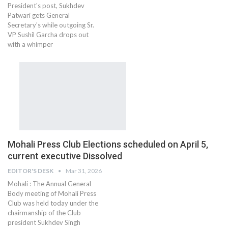
President's post, Sukhdev
Patwari gets General
Secretary's while outgoing Sr.
VP Sushil Garcha drops out
with a whimper
Mohali Press Club Elections scheduled on April 5,
current executive Dissolved
EDITOR'S DESK
Mar 31, 2026
Mohali : The Annual General
Body meeting of Mohali Press
Club was held today under the
chairmanship of the Club
president Sukhdev Singh