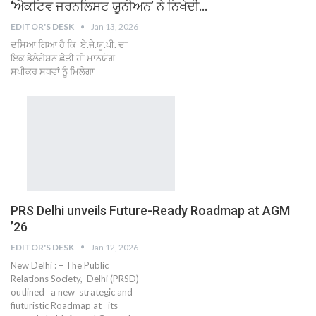
‘ਐਕਟਿਵ ਜਰਨਲਿਸਟ ਯੂਨੀਅਨ’ ਨੇ ਨਿਖੇਦੀ…
EDITOR'S DESK
Jan 13, 2026
ਦਸਿਆ ਗਿਆ ਹੈ ਕਿ ਏ.ਜੇ.ਯੂ.ਪੀ. ਦਾ
ਇਕ ਡੇਲੇਗੇਸ਼ਨ ਛੇਤੀ ਹੀ ਮਾਨਯੋਗ
ਸਪੀਕਰ ਸਧਵਾਂ ਨੂੰ ਮਿਲੇਗਾ
PRS Delhi unveils Future-Ready Roadmap at AGM
’26
EDITOR'S DESK
Jan 12, 2026
New Delhi : – The Public
Relations Society, Delhi (PRSD)
outlined a new strategic and
fiuturistic Roadmap at its