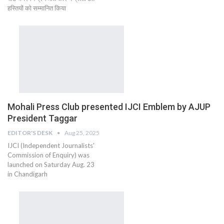
हस्तियों को सम्मानित किया
Mohali Press Club presented IJCI Emblem by AJUP
President Taggar
EDITOR'S DESK
Aug 25, 2025
IJCI (Independent Journalists'
Commission of Enquiry) was
launched on Saturday Aug. 23
in Chandigarh