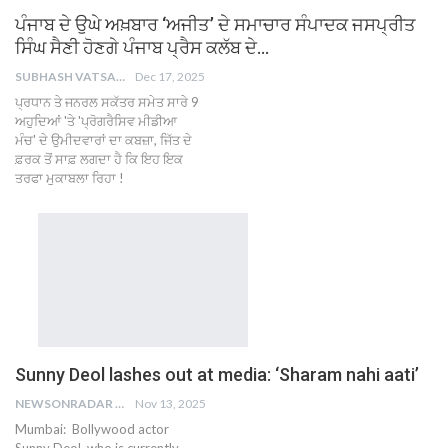
ਪੰਜਾਬ ਦੇ ਉਘੇ ਅਖ਼ਬਾਰ ‘ਅਜੀਤ’ ਦੇ ਸਮਾਚਾਰ ਸੰਪਾਦਕ ਜਸਪ੍ਰੀਤ
ਸਿੰਘ ਸੈਣੀ ਹੋਣਗੇ ਪੰਜਾਬ ਪ੍ਰੈਸ ਕਲੱਬ ਦੇ…
SUBHASH VATSAIN
Dec 17, 2025
ਪ੍ਰਧਾਨ ਤੇ ਜਨਰਲ ਸਕੱਤਰ ਸਮੇਤ ਸਾਰੇ 9
ਅਹੁਦਿਆਂ 'ਤੇ 'ਪ੍ਰੋਗਰੈਸਿਵ ਮੀਡੀਆ
ਮੰਚ' ਦੇ ਉਮੀਦਵਾਰਾਂ ਦਾ ਕਬਜ਼ਾ, ਜਿੱਤ ਦੇ
ਫ਼ਰਕ ਤੋਂ ਸਾਫ਼ ਲਗਦਾ ਹੈ ਕਿ ਇਹ ਇਕ
ਤਰਫਾ ਮੁਕਾਬਲਾ ਰਿਹਾ !
Sunny Deol lashes out at media: ‘Sharam nahi aati’
NEWSONRADAR BUREAU
Nov 13, 2025
Mumbai: Bollywood actor