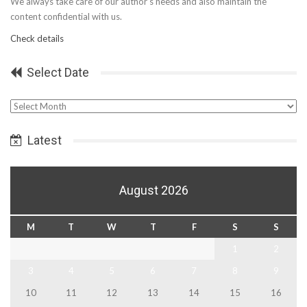
We always take care of our author’s needs and also maintain the
content confidential with us.
Check details
Select Date
Select
Date
Latest
August 2026
M
T
W
T
F
S
S
1
2
3
4
5
6
7
8
9
10
11
12
13
14
15
16