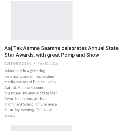
Aaj Tak Aamne Saamne celebrates Annual State
Star Awards, with great Pomp and Show
EDITOR'S DESK
Feb 16, 2026
Jalandhar: In a glittering
ceremony, one of the leading
media houses of Punjab , daily
Aaj Tak Aamne Saamne
organised its annual State Star
Awards function, at city's
prominent School of Eminence
Saturday evening. The state
level…