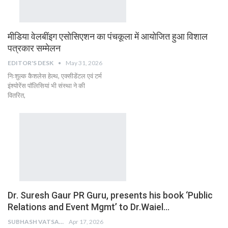
मीडिया वेलबींइग एसोसिएशन का पंचकूला में आयोजित हुआ विशाल
पत्रकार सम्मेलन
EDITOR'S DESK
May 31, 2026
निःशुल्क कैशलेस हेल्थ, एक्सीडेंटल एवं टर्म
इंश्योरेंस पॉलिसियां भी संस्था ने की
वितरित,
Dr. Suresh Gaur PR Guru, presents his book ‘Public
Relations and Event Mgmt’ to Dr.Waiel…
SUBHASH VATSAIN
Apr 17, 2026