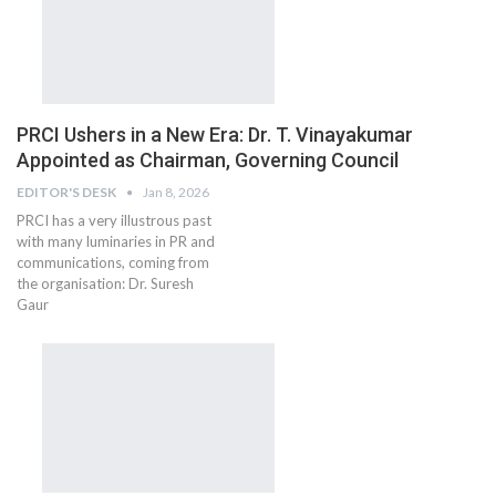
PRCI Ushers in a New Era: Dr. T. Vinayakumar
Appointed as Chairman, Governing Council
EDITOR'S DESK
Jan 8, 2026
PRCI has a very illustrous past
with many luminaries in PR and
communications, coming from
the organisation: Dr. Suresh
Gaur