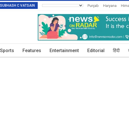
R: SUBHASH C VATSAIN
Punjab
Haryana
Hima
Invitation To Authors
T
Sports
Features
Entertainment
Editorial
हिंदी