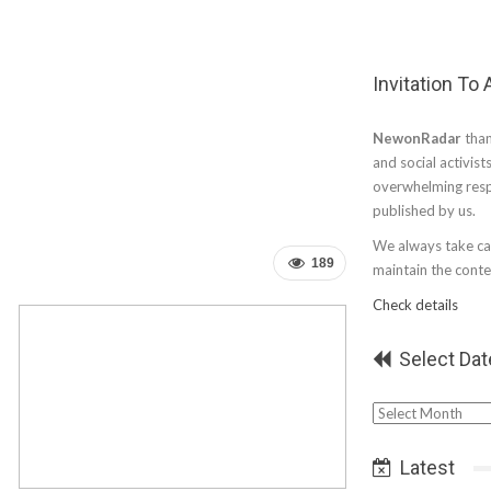
Invitation To
NewonRadar
than
and social activist
overwhelming resp
published by us.
We always take car
189
maintain the conten
Check details
Select Dat
Select
Date
Latest