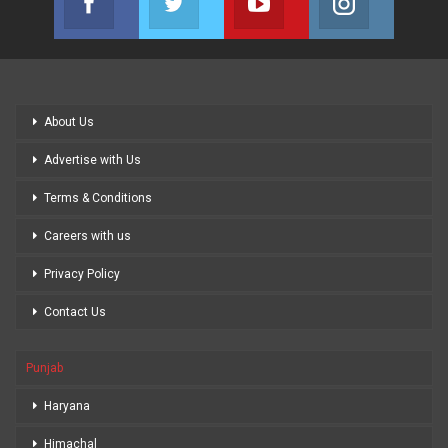
Join us on Facebook
Join us on Twitter
Join us on Youtube
Join us on
About Us
Advertise with Us
Terms & Conditions
Careers with us
Privacy Policy
Contact Us
Punjab
Haryana
Himachal