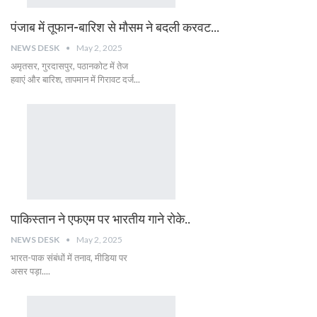
पंजाब में तूफान-बारिश से मौसम ने बदली करवट…
NEWS DESK
May 2, 2025
अमृतसर, गुरदासपुर, पठानकोट में तेज
हवाएं और बारिश, तापमान में गिरावट दर्ज...
पाकिस्तान ने एफएम पर भारतीय गाने रोके..
NEWS DESK
May 2, 2025
भारत-पाक संबंधों में तनाव, मीडिया पर
असर पड़ा....