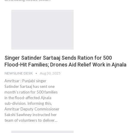
Singer Satinder Sartaaj Sends Ration for 500
Flood-Hit Families; Drones Aid Relief Work in Ajnala
NEWSLINE DESK
Aug 30, 2025
Amritsar : Punjabi singer
Satinder Sartaaj has sent one
month’s ration for 500 families
in the flood-affected Ajnala
sub-division. Informing this,
Amritsar Deputy Commissioner
Sakshi Sawhney instructed her
team of volunteers to deliver…