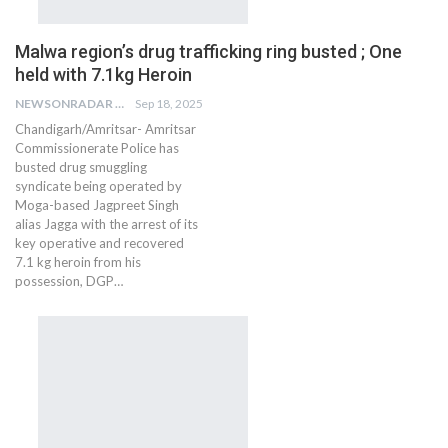
Malwa region’s drug trafficking ring busted ; One
held with 7.1kg Heroin
NEWSONRADAR BUREAU
Sep 18, 2025
Chandigarh/Amritsar- Amritsar
Commissionerate Police has
busted drug smuggling
syndicate being operated by
Moga-based Jagpreet Singh
alias Jagga with the arrest of its
key operative and recovered
7.1 kg heroin from his
possession, DGP…