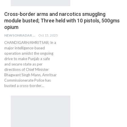
Cross-border arms and narcotics smuggling
module busted; Three held with 10 pistols, 500gms
opium
NEWSONRADAR BUREAU
Oct 15, 2025
CHANDIGARH/AMRITSAR; In a
major intelligence-based
operation amidst the ongoing
drive to make Punjab a safe
and secure state as per
directions of Chief Minister
Bhagwant Singh Mann, Amritsar
Commissionerate Police has
busted a cross-border…