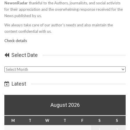
NewonRadar
thankful to the Authors, journalists, and social activists
for their appreciation and the overwhelming response received for the
News published by us.
We always take care of our author’s needs and also maintain the
content confidential with us.
Check details
Select Date
Select
Date
Latest
August 2026
M
T
W
T
F
S
S
1
2