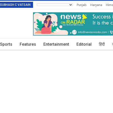
R: SUBHASH C VATSAIN
Punjab
Haryana
Hima
Invitation To Authors
T
Sports
Features
Entertainment
Editorial
हिंदी