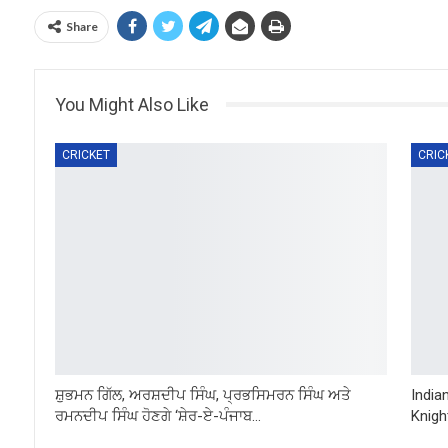
Share
You Might Also Like
CRICKET
CRIC
ਸ਼ੁਭਮਨ ਗਿੱਲ, ਅਰਸ਼ਦੀਪ ਸਿੰਘ, ਪ੍ਰਭਸਿਮਰਨ ਸਿੰਘ ਅਤੇ
India
ਰਮਨਦੀਪ ਸਿੰਘ ਹੋਣਗੇ ‘ਸ਼ੇਰ-ਏ-ਪੰਜਾਬ…
Knigh