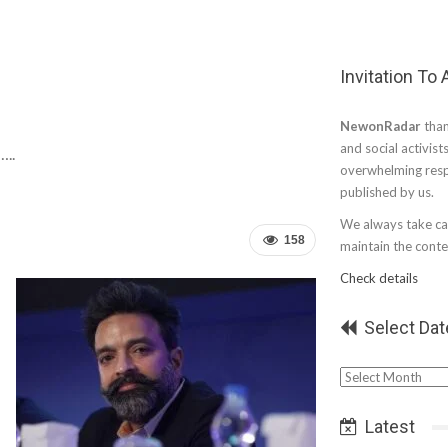
Invitation To
NewonRadar
than
and social activist
…..
overwhelming resp
published by us.
We always take car
158
maintain the conten
Check details
Select Dat
Select
Date
Latest