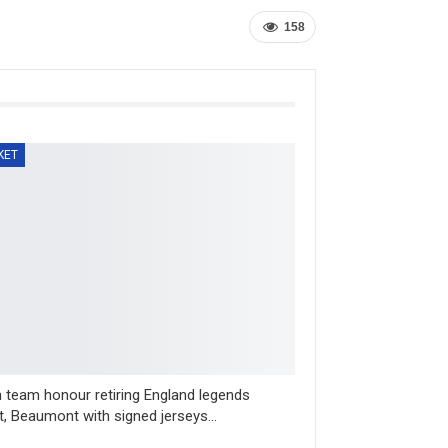
158
KET
n team honour retiring England legends
t, Beaumont with signed jerseys…