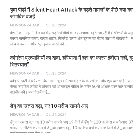
युवा पीढ़ी में Silent Heart Attack के बढ़ते मामलों के पीछे क्या कारण
संभावित वजहें
NEWSONRADAR BUREAU
Oct 20, 2024
देश में कम उम्र में दिल का दौरा पड़ने से मौतों की दर लगातार बढ़ती जा रही है। डॉक्टरों के अ
कारण मानसिक तनाव, खराब आहार, सिगरेट, शराब और ड्रग्स का सेवन, साथ ही मोटापा है।
जांच न करवाना और खुद इलाज करने की…
कांग्रेस प्रत्याशियों का दावा: हरियाणा में हार का कारण ईवीएम नहीं,
भितरघात”
NEWSONRADAR BUREAU
Oct 20, 2024
कांग्रेस पार्टी ने हरियाणा विधानसभा चुनाव में अपनी हार के कारणों की जांच शुरू कर दी है। आ
फैक्ट फाइंडिंग कमेटी ने शनिवार को ऑनलाइन मीटिंग के जरिए 50 से अधिक हारने वाले उम्मीदव
बातचीत की। बातचीत में कई…
डेंगू का खतरा बढ़ा, नए 10 मरीज सामने आए
NEWSONRADAR BUREAU
Oct 20, 2024
डेंगू का खतरा बढ़ा, नए 10 मरीज सामने आए 19 दिनों में डेंगू के 120 नए केस सामने आए, 3
थमाए गए नोटिस करनाल में डेंगू का खतरा बढ़ा, 10 नए केस दर्ज करनाल: जिले में डेंगू का खतरा