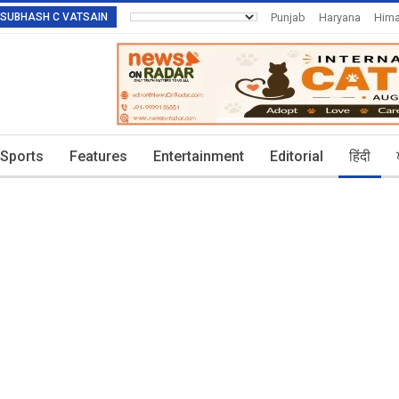
R: SUBHASH C VATSAIN
Punjab
Haryana
Hima
Invitation To Authors
T
Sports
Features
Entertainment
Editorial
हिंदी