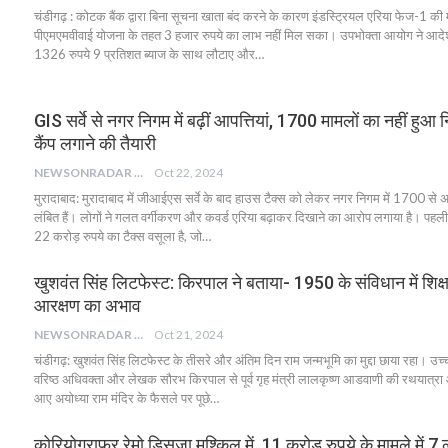
चंडीगढ़ : कोटक बैंक द्वारा बिना सूचना खाता बंद करने के कारण इंडस्ट्रियल एरिया फेज-1 की
पीएमएमवीवाई योजना के तहत 3 हजार रुपये का लाभ नहीं मिल सका। उपभोक्ता आयोग ने आदेश 
1326 रुपये 9 प्रतिशत ब्याज के साथ लौटाए और…
GIS सर्वे से नगर निगम में बढ़ीं आपत्तियां, 1700 मामलों का नहीं हुआ
कैंप लगाने की तैयारी
NEWSONRADAR BUREAU
Oct 22, 2024
मुरादाबाद: मुरादाबाद में जीआईएस सर्वे के बाद हाउस टैक्स को लेकर नगर निगम में 1700 से 
लंबित हैं। लोगों ने गलत वर्गीकरण और कवर्ड एरिया बढ़ाकर दिखाने का आरोप लगाया है। पहली छ
22 करोड़ रुपये का टैक्स वसूला है, जो…
खुशवंत सिंह लिटफेस्ट: किरपाल ने बताया- 1950 के संविधान में शिक्षण 
आरक्षण का अभाव
NEWSONRADAR BUREAU
Oct 21, 2024
चंडीगढ़: खुशवंत सिंह लिटफेस्ट के तीसरे और अंतिम दिन राम जन्मभूमि का मुद्दा छाया रहा। उच्
वरिष्ठ अधिवक्ता और लेखक सौरभ किरपाल से पूर्व गृह मंत्री लालकृष्ण आडवाणी की रथयात्
आए अयोध्या राम मंदिर के फैसले पर पूछे…
कोरियोग्राफर रेमो डिसूजा मुश्किल में, 11 करोड़ रुपये के मामले में 7 ल