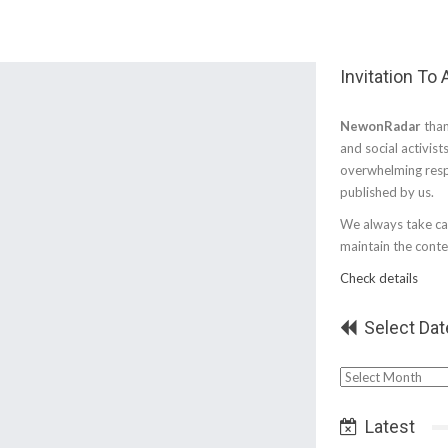
Invitation To
NewonRadar
than
and social activist
overwhelming resp
published by us.
We always take car
maintain the conten
Check details
Select Dat
Select
Date
Latest