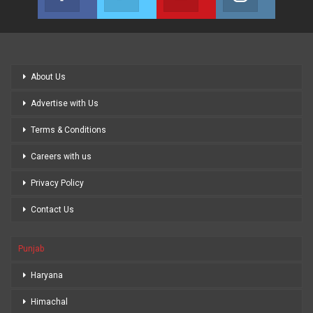
Join us on Facebook
Join us on Twitter
Join us on Youtube
Join us on
About Us
Advertise with Us
Terms & Conditions
Careers with us
Privacy Policy
Contact Us
Punjab
Haryana
Himachal