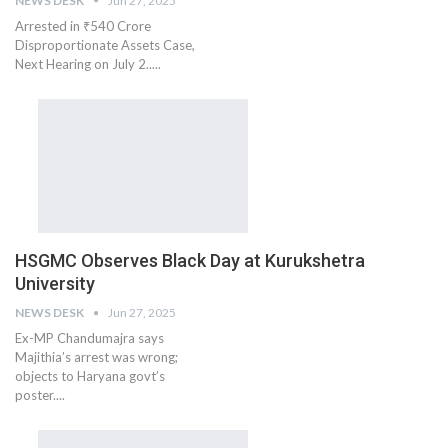
NEWS DESK
Jun 27, 2025
Arrested in ₹540 Crore
Disproportionate Assets Case,
Next Hearing on July 2.....
HSGMC Observes Black Day at Kurukshetra
University
NEWS DESK
Jun 27, 2025
Ex-MP Chandumajra says
Majithia’s arrest was wrong;
objects to Haryana govt’s
poster....