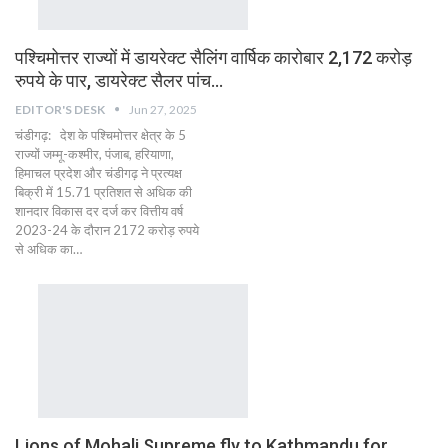
पश्चिमोत्तर राज्यों में डायरेक्ट सैलिंग वार्षिक कारोबार 2,172 करोड़
रुपये के पार, डायरेक्ट सैलर पांच…
EDITOR'S DESK
Jun 27, 2025
चंडीगढ़: देश के पश्चिमोत्तर क्षेत्र के 5
राज्यों जम्मू-कश्मीर, पंजाब, हरियाणा,
हिमाचल प्रदेश और चंडीगढ़ ने प्रत्यक्ष
बिक्री में 15.71 प्रतिशत से अधिक की
शानदार विकास दर दर्ज कर वित्तीय वर्ष
2023-24 के दौरान 2172 करोड़ रुपये
से अधिक का…
Lions of Mohali Supreme fly to Kathmandu for