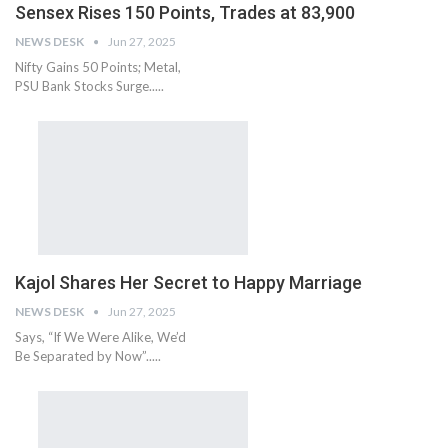
Sensex Rises 150 Points, Trades at 83,900
NEWS DESK
Jun 27, 2025
Nifty Gains 50 Points; Metal,
PSU Bank Stocks Surge.....
Kajol Shares Her Secret to Happy Marriage
NEWS DESK
Jun 27, 2025
Says, “If We Were Alike, We’d
Be Separated by Now”.....