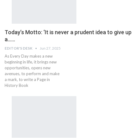
Today’s Motto: ‘It is never a prudent idea to give up
a……
EDITOR'S DESK
Jun 27, 2025
As Every Day makes a new
beginning in life, it brings new
opportunities, opens new
avenues, to perform and make
a mark, to write a Page in
History Book