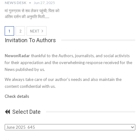
NEWS DESK
Jun 27, 2025
मां गुरुग्राम से शव लेकर पहुंची; पिता को
अंतिम दर्शन की अनुमति मिली.....
1
2
NEXT
Invitation To Authors
NewonRadar
thankful to the Authors, journalists, and social activists
for their appreciation and the overwhelming response received for the
News published by us.
We always take care of our author’s needs and also maintain the
content confidential with us.
Check details
Select Date
Select
Date