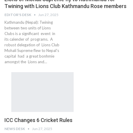
Twining with Lions Club Kathmandu Rose members
EDITOR'S DESK
Jun 27, 2025
Kathmandu (Nepal): Twining
between two units of Lions
Clubs is a significant event in
its calender of programs. A
robust delegation of Lions Club
Mohali Supreme flew to Nepal's
capital had a great bonhmie
amongst the Lions and…
ICC Changes 6 Cricket Rules
NEWS DESK
Jun 27, 2025