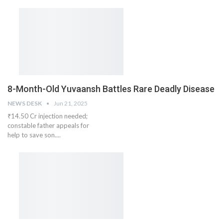
8-Month-Old Yuvaansh Battles Rare Deadly Disease
NEWS DESK
Jun 21, 2025
₹14.50 Cr injection needed;
constable father appeals for
help to save son....