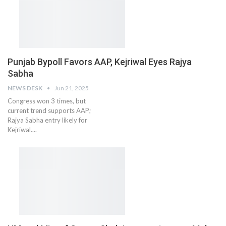
Punjab Bypoll Favors AAP, Kejriwal Eyes Rajya
Sabha
NEWS DESK
Jun 21, 2025
Congress won 3 times, but
current trend supports AAP;
Rajya Sabha entry likely for
Kejriwal....