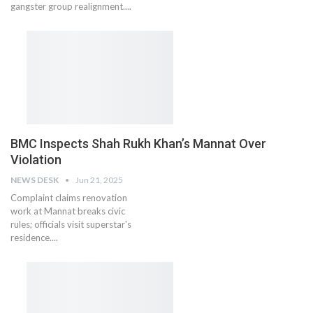
gangster group realignment....
BMC Inspects Shah Rukh Khan’s Mannat Over
Violation
NEWS DESK
Jun 21, 2025
Complaint claims renovation
work at Mannat breaks civic
rules; officials visit superstar's
residence....