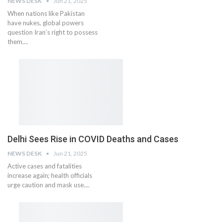
NEWS DESK
Jun 21, 2025
When nations like Pakistan
have nukes, global powers
question Iran’s right to possess
them....
Delhi Sees Rise in COVID Deaths and Cases
NEWS DESK
Jun 21, 2025
Active cases and fatalities
increase again; health officials
urge caution and mask use....