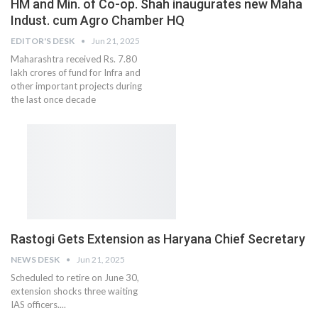
HM and Min. of Co-op. Shah inaugurates new Maha
Indust. cum Agro Chamber HQ
EDITOR'S DESK
Jun 21, 2025
Maharashtra received Rs. 7.80
lakh crores of fund for Infra and
other important projects during
the last once decade
Rastogi Gets Extension as Haryana Chief Secretary
NEWS DESK
Jun 21, 2025
Scheduled to retire on June 30,
extension shocks three waiting
IAS officers....