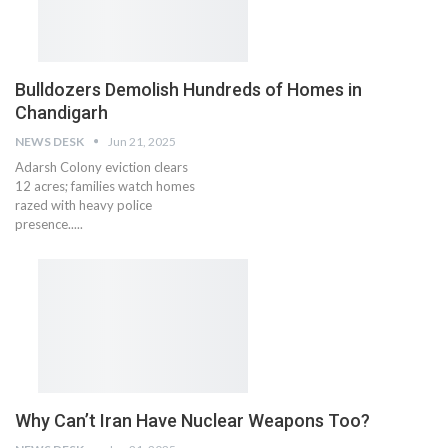
Bulldozers Demolish Hundreds of Homes in
Chandigarh
NEWS DESK
Jun 21, 2025
Adarsh Colony eviction clears
12 acres; families watch homes
razed with heavy police
presence.....
Why Can’t Iran Have Nuclear Weapons Too?