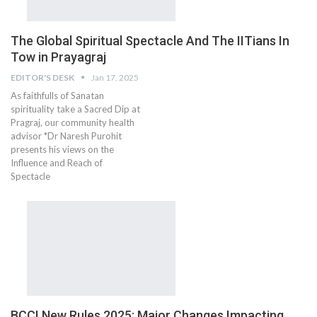
The Global Spiritual Spectacle And The IITians In
Tow in Prayagraj
EDITOR'S DESK
Jan 17, 2025
As faithfulls of Sanatan
spirituality take a Sacred Dip at
Pragraj, our community health
advisor *Dr Naresh Purohit
presents his views on the
Influence and Reach of
Spectacle
BCCI New Rules 2025: Major Changes Impacting