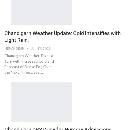
Chandigarh Weather Update: Cold Intensifies with
Light Rain,
NEWS DESK
Jan 17, 2025
Chandigarh Weather Takes a
Turn with Increased Cold and
Forecast of Dense Fog Over
the Next Three Days....
Chandigarh DPS Draw for Nursery Admissions: