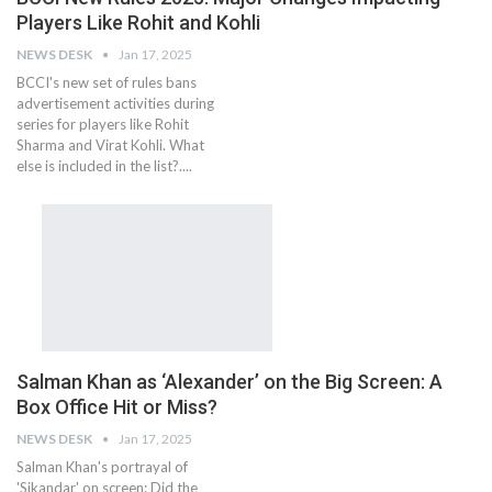
Players Like Rohit and Kohli
NEWS DESK
Jan 17, 2025
BCCI's new set of rules bans
advertisement activities during
series for players like Rohit
Sharma and Virat Kohli. What
else is included in the list?....
Salman Khan as ‘Alexander’ on the Big Screen: A
Box Office Hit or Miss?
NEWS DESK
Jan 17, 2025
Salman Khan's portrayal of
'Sikandar' on screen: Did the