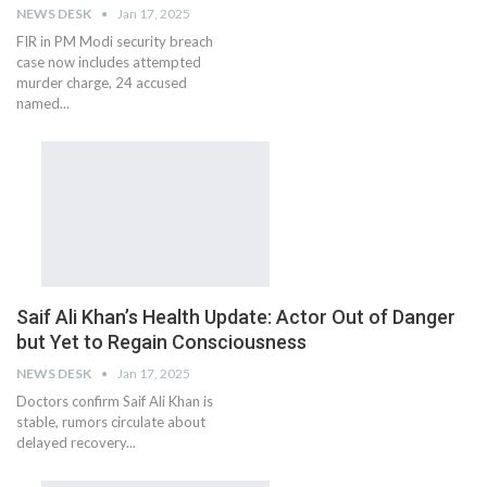
NEWS DESK
Jan 17, 2025
FIR in PM Modi security breach
case now includes attempted
murder charge, 24 accused
named...
Saif Ali Khan’s Health Update: Actor Out of Danger
but Yet to Regain Consciousness
NEWS DESK
Jan 17, 2025
Doctors confirm Saif Ali Khan is
stable, rumors circulate about
delayed recovery...