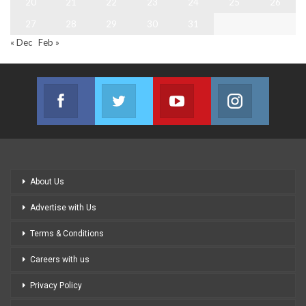
20
21
22
23
24
25
26
27
28
29
30
31
« Dec
Feb »
Facebook
Twitter
Youtube
Instagram
Join us on Facebook
Join us on Twitter
Join us on Youtube
Join us on
About Us
Advertise with Us
Terms & Conditions
Careers with us
Privacy Policy