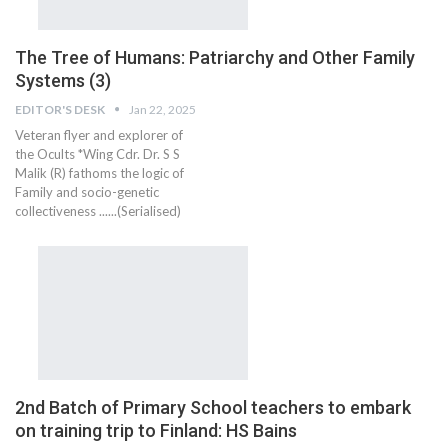
The Tree of Humans: Patriarchy and Other Family
Systems (3)
EDITOR'S DESK
Jan 22, 2025
Veteran flyer and explorer of
the Ocults *Wing Cdr. Dr. S S
Malik (R) fathoms the logic of
Family and socio-genetic
collectiveness ......(Serialised)
2nd Batch of Primary School teachers to embark
on training trip to Finland: HS Bains