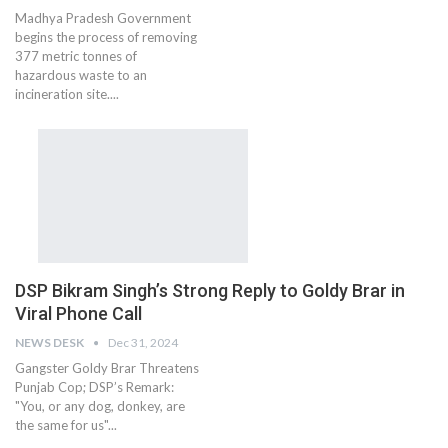
Madhya Pradesh Government
begins the process of removing
377 metric tonnes of
hazardous waste to an
incineration site....
DSP Bikram Singh’s Strong Reply to Goldy Brar in
Viral Phone Call
NEWS DESK
Dec 31, 2024
Gangster Goldy Brar Threatens
Punjab Cop; DSP’s Remark:
"You, or any dog, donkey, are
the same for us"...