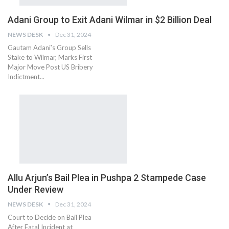
Adani Group to Exit Adani Wilmar in $2 Billion Deal
NEWS DESK
Dec 31, 2024
Gautam Adani’s Group Sells
Stake to Wilmar, Marks First
Major Move Post US Bribery
Indictment...
Allu Arjun’s Bail Plea in Pushpa 2 Stampede Case
Under Review
NEWS DESK
Dec 31, 2024
Court to Decide on Bail Plea
After Fatal Incident at