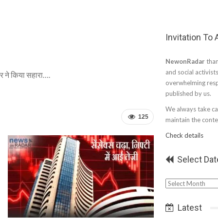
Invitation To
NewonRadar
than
and social activist
टर ने किया सहारा….
overwhelming resp
published by us.
We always take car
125
maintain the conten
Check details
Select Dat
Select
Date
Latest