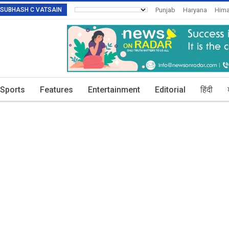
R: SUBHASH C VATSAIN
Punjab
Haryana
Hima
Invitation To Authors
T
Sports
Features
Entertainment
Editorial
हिंदी