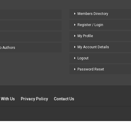
Members Directory
Register / Login
My Profile
My Account Details
to Authors
Logout
Password Reset
 With Us
Privacy Policy
Contact Us