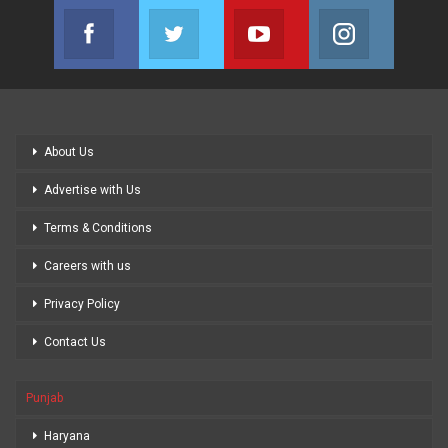
Facebook
Twitter
Youtube
Instagram
Join us on Facebook
Join us on Twitter
Join us on Youtube
Join us on
About Us
Advertise with Us
Terms & Conditions
Careers with us
Privacy Policy
Contact Us
Punjab
Haryana