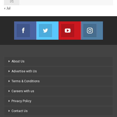
31
« Jul
Facebook
Twitter
Youtube
Instagram
Join us on Facebook
Join us on Twitter
Join us on Youtube
Join us on
About Us
Advertise with Us
Terms & Conditions
Careers with us
Privacy Policy
Contact Us