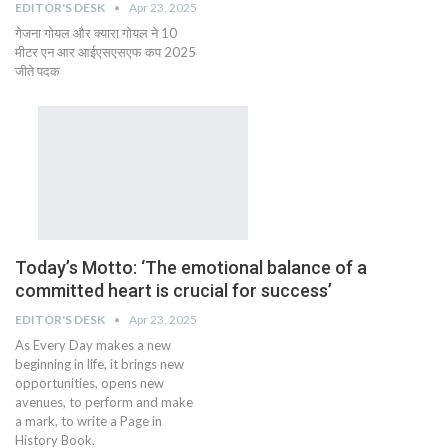
EDITOR'S DESK
Apr 23, 2025
गेजना गोयल और क्यारा गोयल ने 10
मीटर एन आर आईएसएसएफ कप 2025
जीते पदक
Today’s Motto: ‘The emotional balance of a
committed heart is crucial for success’
EDITOR'S DESK
Apr 23, 2025
As Every Day makes a new
beginning in life, it brings new
opportunities, opens new
avenues, to perform and make
a mark, to write a Page in
History Book.