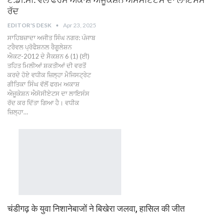
ਰੱਦ
EDITOR'S DESK
Apr 23, 2025
ਸਾਹਿਬਜ਼ਾਦਾ ਅਜੀਤ ਸਿੰਘ ਨਗਰ: ਪੰਜਾਬ
ਟਰੈਵਲ ਪ੍ਰੋਫੈਸ਼ਨਲ ਰੈਗੂਲੇਸ਼ਨ
ਐਕਟ-2012 ਦੇ ਸੈਕਸ਼ਨ 6 (1) (ਈ)
ਤਹਿਤ ਮਿਲੀਆਂ ਸ਼ਕਤੀਆਂ ਦੀ ਵਰਤੋਂ
ਕਰਦੇ ਹੋਏ ਵਧੀਕ ਜ਼ਿਲ੍ਹਾ ਮੈਜਿਸਟ੍ਰੇਟ
ਗੀਤਿਕਾ ਸਿੰਘ ਵੱਲੋਂ ਫਰਮ ਅਕਾਸ਼
ਐਜੂਕੇਸ਼ਨ ਐਸੋਸੀਏਟਸ ਦਾ ਲਾਇਸੰਸ
ਰੱਦ ਕਰ ਦਿੱਤਾ ਗਿਆ ਹੈ। ਵਧੀਕ
ਜ਼ਿਲ੍ਹਾ…
चंडीगढ़ के युवा निशानेबाजों ने बिखेरा जलवा, हासिल की जीत