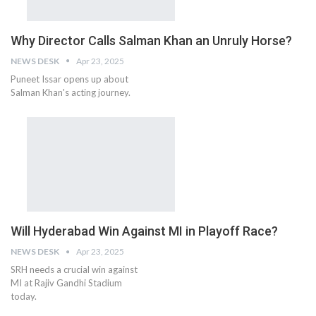
Why Director Calls Salman Khan an Unruly Horse?
NEWS DESK
Apr 23, 2025
Puneet Issar opens up about
Salman Khan's acting journey.
Will Hyderabad Win Against MI in Playoff Race?
NEWS DESK
Apr 23, 2025
SRH needs a crucial win against
MI at Rajiv Gandhi Stadium
today.