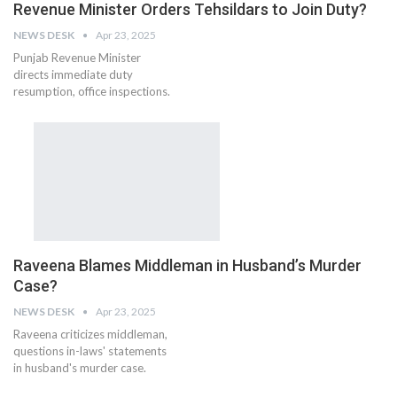
Revenue Minister Orders Tehsildars to Join Duty?
NEWS DESK
Apr 23, 2025
Punjab Revenue Minister
directs immediate duty
resumption, office inspections.
Raveena Blames Middleman in Husband’s Murder
Case?
NEWS DESK
Apr 23, 2025
Raveena criticizes middleman,
questions in-laws' statements
in husband's murder case.