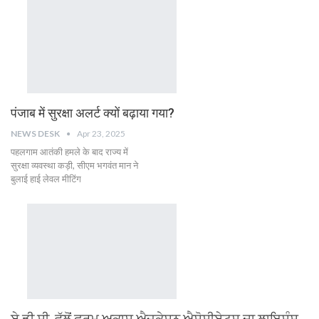
पंजाब में सुरक्षा अलर्ट क्यों बढ़ाया गया?
NEWS DESK
Apr 23, 2025
पहलगाम आतंकी हमले के बाद राज्य में
सुरक्षा व्यवस्था कड़ी, सीएम भगवंत मान ने
बुलाई हाई लेवल मीटिंग
ਏ.ਡੀ.ਸੀ. ਵੱਲੋਂ ਫਰਮ ਅਕਾਸ਼ ਐਜੂਕੇਸ਼ਨ ਐਸੋਸੀਏਟਸ ਦਾ ਲਾਇਸੰਸ