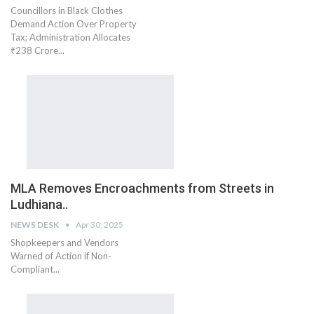
Councillors in Black Clothes
Demand Action Over Property
Tax; Administration Allocates
₹238 Crore...
MLA Removes Encroachments from Streets in
Ludhiana..
NEWS DESK
Apr 30, 2025
Shopkeepers and Vendors
Warned of Action if Non-
Compliant...