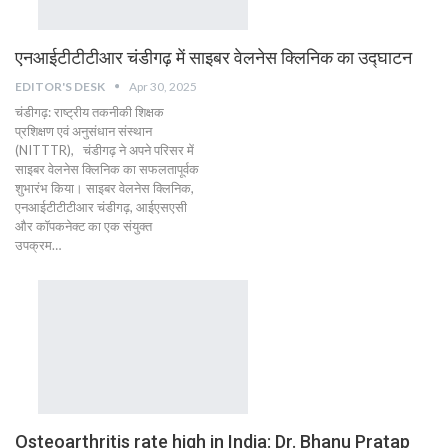
एनआईटीटीटीआर चंडीगढ़ में साइबर वेलनेस क्लिनिक का उद्घाटन
EDITOR'S DESK
Apr 30, 2025
चंडीगढ़: राष्ट्रीय तकनीकी शिक्षक
प्रशिक्षण एवं अनुसंधान संस्थान
(NITTTR), चंडीगढ़ ने अपने परिसर में
साइबर वेलनेस क्लिनिक का सफलतापूर्वक
शुभारंभ किया। साइबर वेलनेस क्लिनिक,
एनआईटीटीटीआर चंडीगढ़, आईएसएसी
और कॉपकनेक्ट का एक संयुक्त
उपक्रम…
Osteoarthritis rate high in India: Dr. Bhanu Pratap