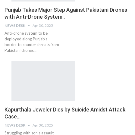
Punjab Takes Major Step Against Pakistani Drones
with Anti-Drone System..
NEWS DESK
Apr 30, 2025
Anti-drone system to be
deployed along Punjab's
border to counter threats from
Pakistani drones...
Kapurthala Jeweler Dies by Suicide Amidst Attack
Case…
NEWS DESK
Apr 30, 2025
Struggling with son's assault