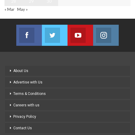
28
29
30
« Mar
May »
Facebook
Twitter
Youtube
Instagram
Join us on Facebook
Join us on Twitter
Join us on Youtube
Join us on
About Us
Advertise with Us
Terms & Conditions
Careers with us
Privacy Policy
Contact Us