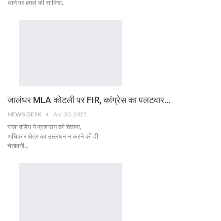
थाने पर हमले की साजिश..
जालंधर MLA कोटली पर FIR, कांग्रेस का पलटवार…
NEWS DESK
Apr 30, 2025
राजा वड़िंग ने प्रशासन को चेताया,
अधिकार क्षेत्र का उल्लंघन न करने की दी
चेतावनी...