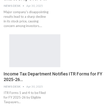
NEWS DESK
Apr 30, 2025
Major company's disappointing
results lead to a sharp decline
in its stock price, causing
concern among investors....
Income Tax Department Notifies ITR Forms for FY
2025-26…
NEWS DESK
Apr 30, 2025
ITR Forms 1 and 4 to be Filed
for FY 2025-26 by Eligible
Taxpayers...