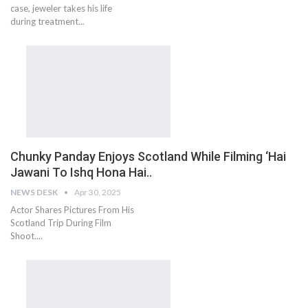
case, jeweler takes his life
during treatment...
Chunky Panday Enjoys Scotland While Filming ‘Hai
Jawani To Ishq Hona Hai..
NEWS DESK
Apr 30, 2025
Actor Shares Pictures From His
Scotland Trip During Film
Shoot....