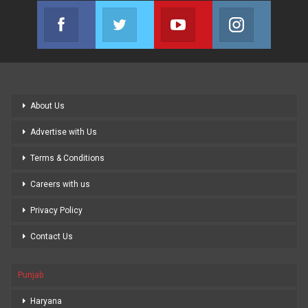
Facebook
Twitter
Youtube
Instagram
Join us on Facebook
Join us on Twitter
Join us on Youtube
Join us on
About Us
Advertise with Us
Terms & Conditions
Careers with us
Privacy Policy
Contact Us
Punjab
Haryana