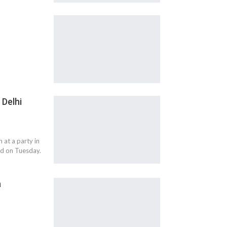
 Delhi
at a party in
aid on Tuesday.
a