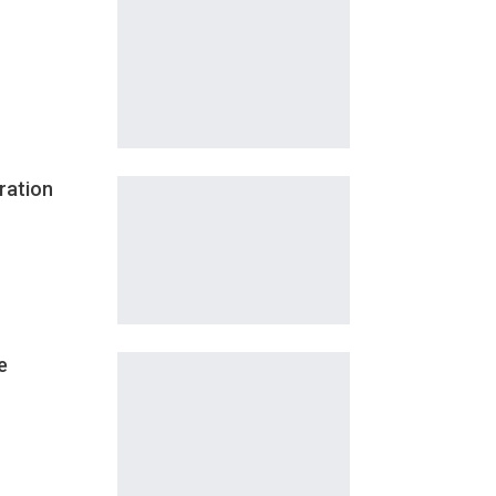
ration
e