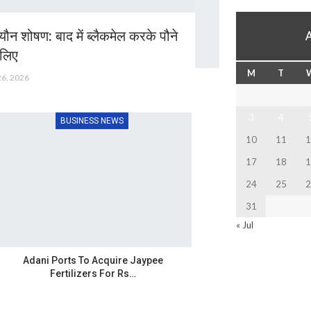
ौन शोषण: बाद में ब्लैकमेल करके पौने
 लिए
M
T
26, 2026
3
4
BUSINESS NEWS
10
11
1
17
18
1
24
25
2
31
« Jul
Adani Ports To Acquire Jaypee
Fertilizers For Rs…