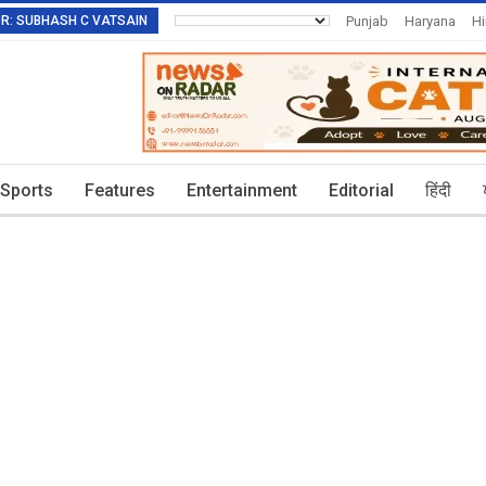
TOR: SUBHASH C VATSAIN
Punjab
Haryana
H
Invitation To Authors
Sports
Features
Entertainment
Editorial
हिंदी