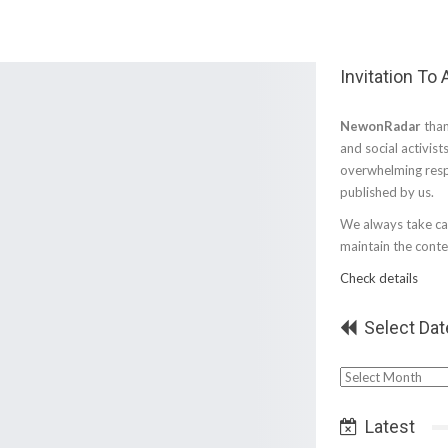
Invitation To
NewonRadar
than
and social activist
overwhelming resp
published by us.
We always take car
maintain the conten
Check details
Select Dat
Select
Date
Latest