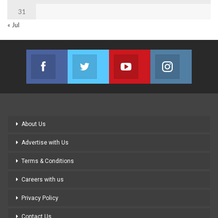
31
« Jul
Facebook
Twitter
Youtube
Instagram
Join us on Facebook
Join us on Twitter
Join us on Youtube
Join us on
About Us
Advertise with Us
Terms & Conditions
Careers with us
Privacy Policy
Contact Us