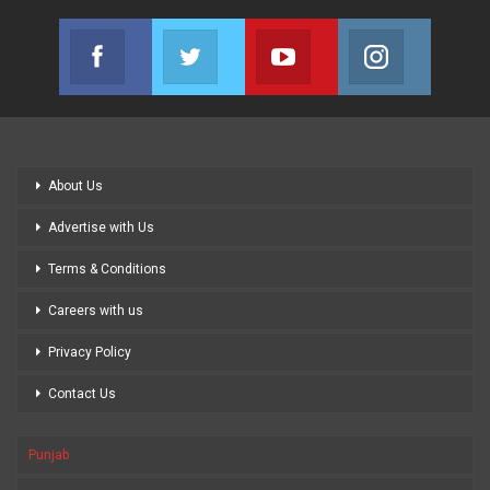
Facebook
Twitter
Youtube
Instagram
Join us on Facebook
Join us on Twitter
Join us on Youtube
Join us on
About Us
Advertise with Us
Terms & Conditions
Careers with us
Privacy Policy
Contact Us
Punjab