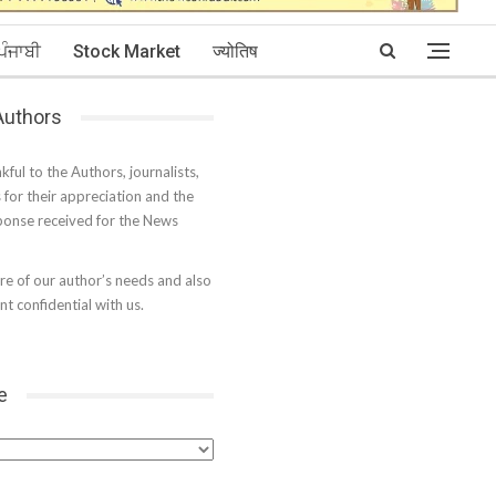
ਪੰਜਾਬੀ
Stock Market
ज्योतिष
 Authors
kful to the Authors, journalists,
s for their appreciation and the
onse received for the News
e of our author’s needs and also
t confidential with us.
e