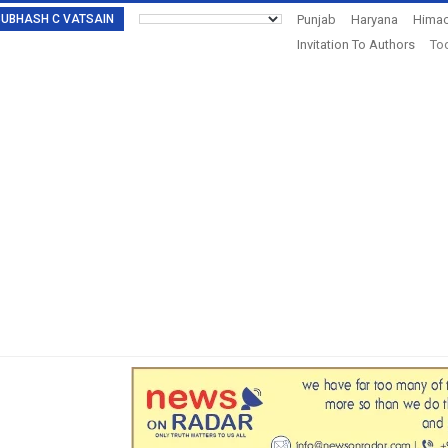
: SUBHASH C VATSAIN
Punjab
Haryana
Himac
Invitation To Authors
Tod