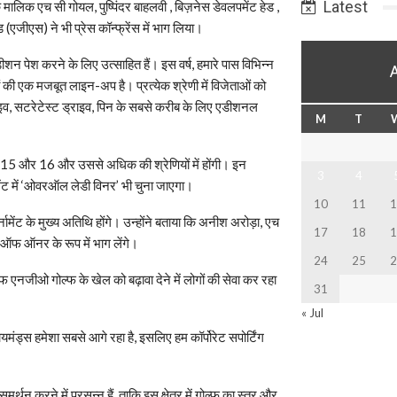
Latest
 मालिक एच सी गोयल, पुष्पिंदर बाहलवी , बिज़नेस डेवलपमेंट हेड ,
ड (एजीएस) ने भी प्रेस कॉन्फ्रेंस में भाग लिया।
डीशन पेश करने के लिए उत्साहित हैं। इस वर्ष, हमारे पास विभिन्न
 की एक मजबूत लाइन-अप है। प्रत्येक श्रेणी में विजेताओं को
राइव, सटरेटेस्ट ड्राइव, पिन के सबसे करीब के लिए एडीशनल
M
T
, 10-15 और 16 और उससे अधिक की श्रेणियों में होंगी। इन
3
4
ामेंट में ‘ओवरऑल लेडी विनर’ भी चुना जाएगा।
10
11
1
ामेंट के मुख्य अतिथि होंगे। उन्होंने बताया कि अनीश अरोड़ा, एच
17
18
1
ट ऑफ ऑनर के रूप में भाग लेंगे।
24
25
2
 एनजीओ गोल्फ के खेल को बढ़ावा देने में लोगों की सेवा कर रहा
31
« Jul
ड्स हमेशा सबसे आगे रहा है, इसलिए हम कॉर्पोरेट सपोर्टिंग
र्थन करने में प्रसन्न हैं, ताकि इस क्षेत्र में गोल्फ का स्तर और