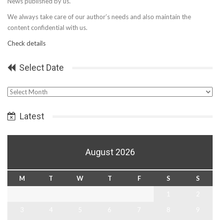
News published by us.
We always take care of our author’s needs and also maintain the
content confidential with us.
Check details
Select Date
Select
Date
Latest
August 2026
M
T
W
T
F
S
S
1
2
3
4
5
6
7
8
9