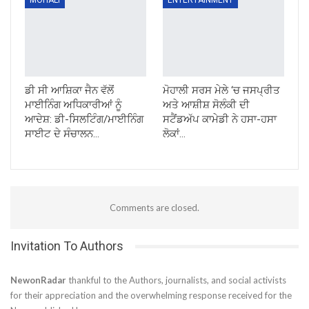
MOHALI
ENTERTAINMENT
ਡੀ ਸੀ ਆਸ਼ਿਕਾ ਜੈਨ ਵੱਲੋਂ
ਮੋਹਾਲੀ ਸਰਸ ਮੇਲੇ ‘ਚ ਜਸਪ੍ਰੀਤ
ਮਾਈਨਿੰਗ ਅਧਿਕਾਰੀਆਂ ਨੂੰ
ਅਤੇ ਆਸ਼ੀਸ਼ ਸੋਲੰਕੀ ਦੀ
ਆਦੇਸ਼: ਡੀ-ਸਿਲਟਿੰਗ/ਮਾਈਨਿੰਗ
ਸਟੈਂਡਅੱਪ ਕਾਮੇਡੀ ਨੇ ਹਸਾ-ਹਸਾ
ਸਾਈਟ ਦੇ ਸੰਚਾਲਨ…
ਲੋਕਾਂ…
Comments are closed.
Invitation To Authors
NewonRadar
thankful to the Authors, journalists, and social activists
for their appreciation and the overwhelming response received for the