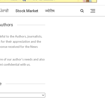
ਪੰਜਾਬੀ
Stock Market
ज्योतिष
 Authors
kful to the Authors, journalists,
s for their appreciation and the
onse received for the News
e of our author’s needs and also
t confidential with us.
e