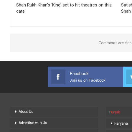
Shah Rukh Khan’s ‘King’ set to hit theatres on this
Satis
date
Shah 
Comments are clos
Facebook
Join us on Facebook
About Us
Punjab
Advertise with Us
Haryana