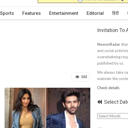
Sports
Features
Entertainment
Editorial
हिंदी
Invitation To
NewonRadar
than
and social activist
overwhelming resp
published by us.
We always take car
102
maintain the conten
Check details
Select Dat
Select
Date