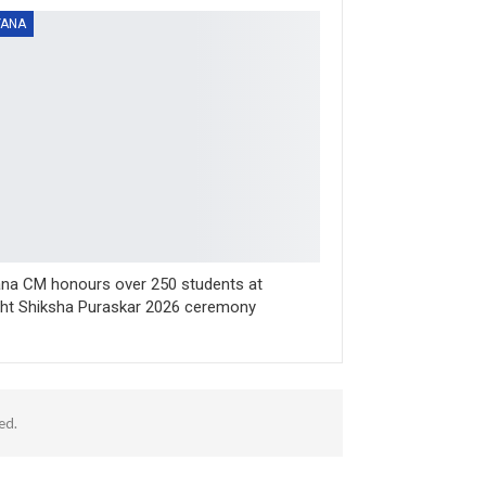
YANA
na CM honours over 250 students at
sht Shiksha Puraskar 2026 ceremony
ed.