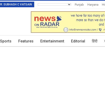
TOR: SUBHASH C VATSAIN
Punjab
Haryana
H
Invitation To Authors
Sports
Features
Entertainment
Editorial
हिंदी