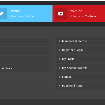
Twitter
Youtube
Join us on Twitter
Join us on Youtube
Members Directory
Register / Login
My Profile
My Account Details
to Authors
Logout
Password Reset