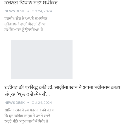
ਕਰਨਗੇ ਵਿਧਾਨ ਸਭਾ ਸਪੀਕਰ
NEWS DESK
Oct 24, 2024
ਹਰਦੀਪ ਕੌਰ ਨੇ ਆਪਣੇ ਸਮਾਜਿਕ
ਪ੍ਰੋਗਰਾਮਾਂ ਰਾਹੀਂ ਔਰਤਾਂ ਦੀਆਂ
ਸਮੱਸਿਆਵਾਂ ਨੂੰ ਉਭਾਰਿਆ ਹੈ
चंडीगढ़ की प्रसिद्ध कवि डॉ. साज़ीना खान ने अपना नवीनतम काव्य
संग्रह ‘थ्रू द डेस्पेयर्स’…
NEWS DESK
Oct 24, 2024
साज़िना खान ने इस पत्रकार को बताया
कि इस कविता संग्रह में उसने अपने
खट्टे-मीठे अनुभव शब्दों में पिरोए हैं