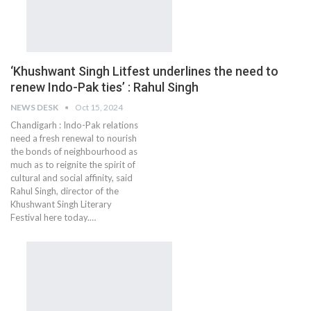
‘Khushwant Singh Litfest underlines the need to
renew Indo-Pak ties’ : Rahul Singh
NEWS DESK
Oct 15, 2024
Chandigarh : Indo-Pak relations
need a fresh renewal to nourish
the bonds of neighbourhood as
much as to reignite the spirit of
cultural and social affinity, said
Rahul Singh, director of the
Khushwant Singh Literary
Festival here today.…