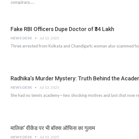
conspiracy.....
Fake RBI Officers Dupe Doctor of ₹34 Lakh
NEWS DESK
Jul 13, 2025
Three arrested from Kolkata and Chandigarh; woman also scammed for ₹
Radhika’s Murder Mystery: Truth Behind the Acad
NEWS DESK
Jul 13, 2025
She had no tennis academy—two shocking motives and last chat now reve
मालिक’ वीकेंड पर भी बॉक्स ऑफिस का गुलाम
NEWS DESK
Jul 13, 2025