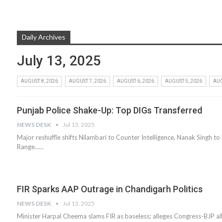
Daily Archives
July 13, 2025
AUGUST 8, 2026
AUGUST 7, 2026
AUGUST 6, 2026
AUGUST 5, 2026
AUG
Punjab Police Shake-Up: Top DIGs Transferred
NEWS DESK
Jul 13, 2025
Major reshuffle shifts Nilambari to Counter Intelligence, Nanak Singh to
Range......
FIR Sparks AAP Outrage in Chandigarh Politics
NEWS DESK
Jul 13, 2025
Minister Harpal Cheema slams FIR as baseless; alleges Congress-BJP al