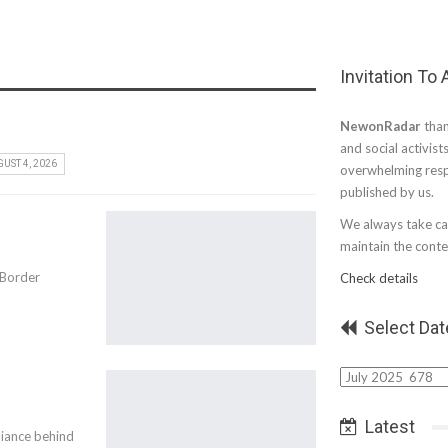
Invitation To
NewonRadar
than
and social activist
UST 4, 2026
overwhelming resp
published by us.
We always take car
maintain the conten
 Border
Check details
Select Dat
Select
Date
Latest
liance behind