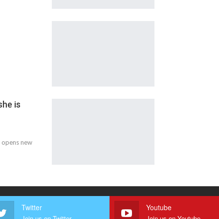
she is
s, opens new
Twitter
Youtube
Join us on Twitter
Join us on Youtube