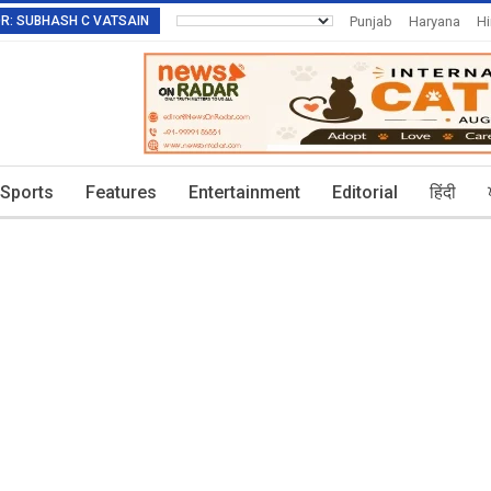
TOR: SUBHASH C VATSAIN
Punjab
Haryana
H
Invitation To Authors
Sports
Features
Entertainment
Editorial
हिंदी