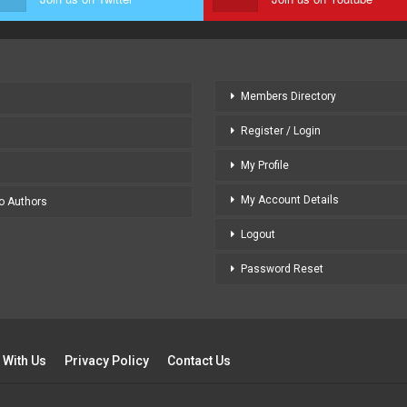
Members Directory
Register / Login
My Profile
My Account Details
to Authors
Logout
Password Reset
 With Us
Privacy Policy
Contact Us