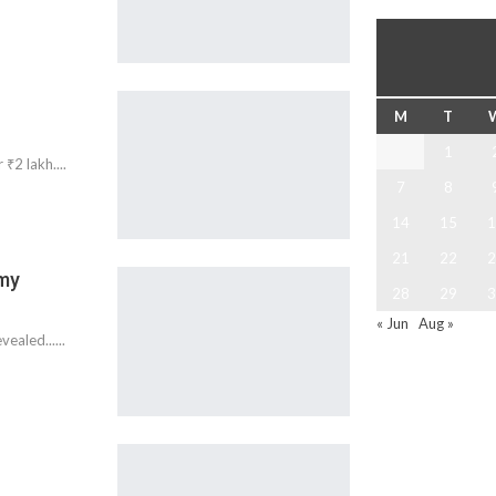
M
T
1
2 lakh....
7
8
14
15
1
21
22
2
emy
28
29
3
« Jun
Aug »
aled......