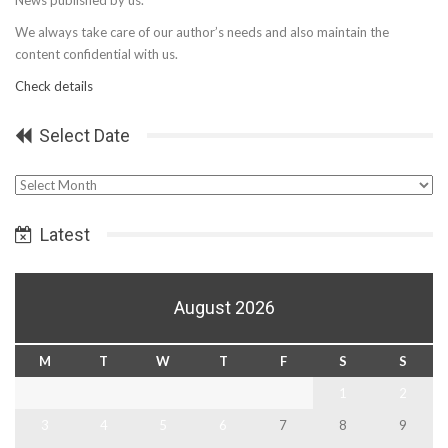
We always take care of our author’s needs and also maintain the
content confidential with us.
Check details
Select Date
Select
Date
Latest
August 2026
M
T
W
T
F
S
S
1
2
3
4
5
6
7
8
9