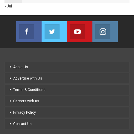
« Jul
Facebook
Twitter
Youtube
Instagram
Join us on Facebook
Join us on Twitter
Join us on Youtube
Join us on
About Us
Advertise with Us
Terms & Conditions
Careers with us
Privacy Policy
Contact Us