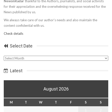
NewonRadar
thankful to the Authors, journalists, and social activists
for their appreciation and the overwhelming response received for the
News published by us.
We always take care of our author’s needs and also maintain the
content confidential with us.
Check details
Select Date
Select
Date
Latest
August 2026
M
T
W
T
F
S
S
1
2