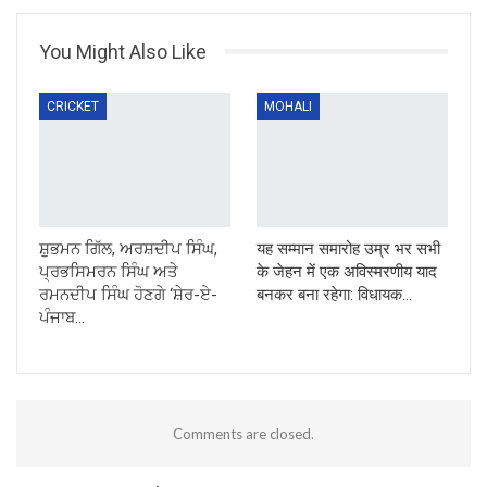
You Might Also Like
CRICKET
MOHALI
ਸ਼ੁਭਮਨ ਗਿੱਲ, ਅਰਸ਼ਦੀਪ ਸਿੰਘ,
यह सम्मान समारोह उम्र भर सभी
ਪ੍ਰਭਸਿਮਰਨ ਸਿੰਘ ਅਤੇ
के जेहन में एक अविस्मरणीय याद
ਰਮਨਦੀਪ ਸਿੰਘ ਹੋਣਗੇ ‘ਸ਼ੇਰ-ਏ-
बनकर बना रहेगा: विधायक…
ਪੰਜਾਬ…
Comments are closed.