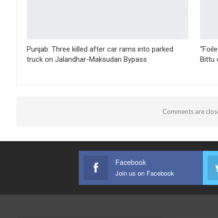
Punjab: Three killed after car rams into parked
“Foil
truck on Jalandhar-Maksudan Bypass
Bittu
Comments are clos
Facebook
Join us on Facebook