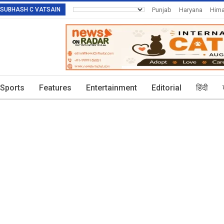
R: SUBHASH C VATSAIN
Punjab
Haryana
Hima
Invitation To Authors
T
Sports
Features
Entertainment
Editorial
हिंदी