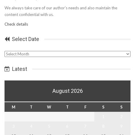
We always take care of our author’s needs and also maintain the
content confidential with us.
Check details
Select Date
Select
Date
Latest
August 2026
M
T
W
T
F
S
S
1
2
3
4
5
6
7
8
9