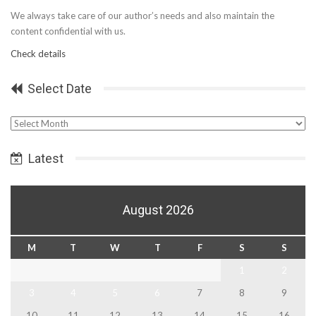
We always take care of our author’s needs and also maintain the
content confidential with us.
Check details
Select Date
Select
Date
Latest
August 2026
M
T
W
T
F
S
S
1
2
3
4
5
6
7
8
9
10
11
12
13
14
15
16