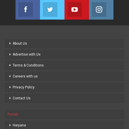
Facebook
Twitter
Youtube
Instagram
Join us on Facebook
Join us on Twitter
Join us on Youtube
Join us on
About Us
Advertise with Us
Terms & Conditions
Careers with us
Privacy Policy
Contact Us
Punjab
Haryana