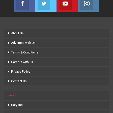
Facebook
Twitter
Youtube
Instagram
Join us on Facebook
Join us on Twitter
Join us on Youtube
Join us on
About Us
Advertise with Us
Terms & Conditions
Careers with us
Privacy Policy
Contact Us
Punjab
Haryana