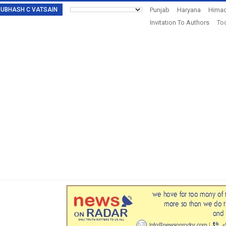
: SUBHASH C VATSAIN
Punjab
Haryana
Himac
Invitation To Authors
Tod