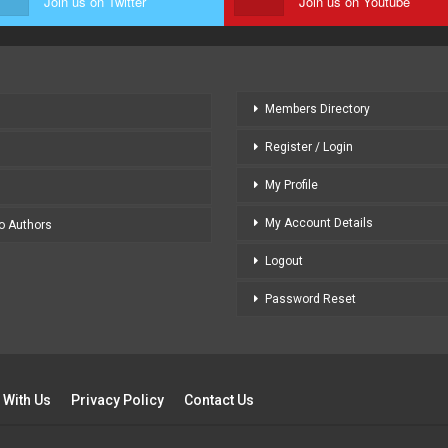
Join us on Twitter
Join us on Youtube
Members Directory
Register / Login
My Profile
My Account Details
to Authors
Logout
Password Reset
 With Us
Privacy Policy
Contact Us