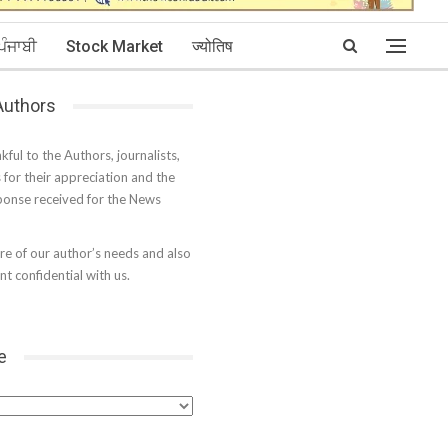
ਪੰਜਾਬੀ
Stock Market
ज्योतिष
 Authors
kful to the Authors, journalists,
s for their appreciation and the
onse received for the News
e of our author’s needs and also
t confidential with us.
e