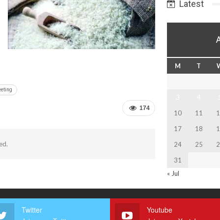
Latest
M
T
eting
3
4
174
10
11
1
17
18
1
ed.
24
25
2
31
« Jul
Twitter
Youtube