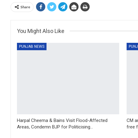
Share
You Might Also Like
PUNJAB NEWS
PUNJ
Harpal Cheema & Bains Visit Flood-Affected
CM an
Areas, Condemn BJP for Politicising…
free 