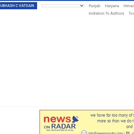
: SUBHASH C VATSAIN
Punjab
Haryana
Himac
Invitation To Authors
Tod