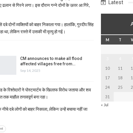
Latest
हुए ढलान से गिरने लगा। इस दौरान गन्ने दोनों के ऊपर आ गिरे,
बे दोनों व्यक्तियों को बाहर निकाला गया। हालांकि, गुरदीप सिंह
था, लेकिन रास्ते में उसकी भी मृत्यु हो गई।
M
T
CM announces to make all flood
3
4
affected villages free from…
10
11
1
Sep 14, 2025
17
18
1
24
25
2
िंह के रिश्तेदारों ने पोस्टमार्टम के खिलाफ विरोध जताया और शव
ात तक माहौल तनावपूर्ण बना रहा।
31
« Jul
े नीचे दबे लोगों को बाहर निकाला, लेकिन उन्हें बचाया नहीं जा
nt