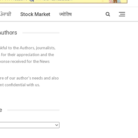
ਪੰਜਾਬੀ
Stock Market
ज्योतिष
 Authors
kful to the Authors, journalists,
s for their appreciation and the
onse received for the News
e of our author’s needs and also
t confidential with us.
e