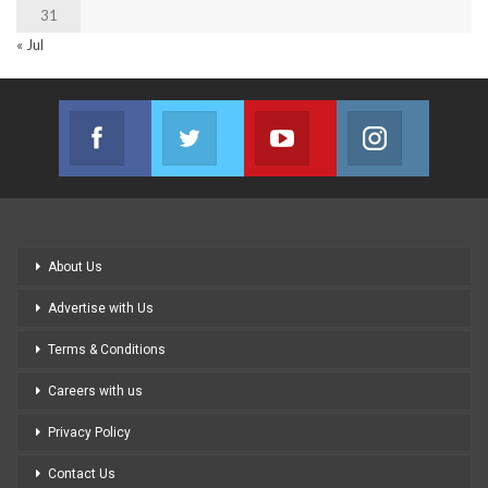
31
« Jul
Facebook
Twitter
Youtube
Instagram
Join us on Facebook
Join us on Twitter
Join us on Youtube
Join us on
About Us
Advertise with Us
Terms & Conditions
Careers with us
Privacy Policy
Contact Us