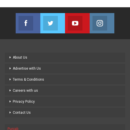
Facebook
Twitter
Youtube
Instagram
Join us on Facebook
Join us on Twitter
Join us on Youtube
Join us on
About Us
Advertise with Us
Terms & Conditions
Careers with us
Privacy Policy
Contact Us
Punjab